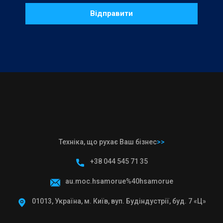
Відправити
Техніка, що рухає Ваш бізнес
>>
Main Icons
+38 044 545 71 35
au.moc.hsamorue%40hsamorue
01013, Україна, м. Київ, вуп. Будіндустрії, буд. 7 «Ц»